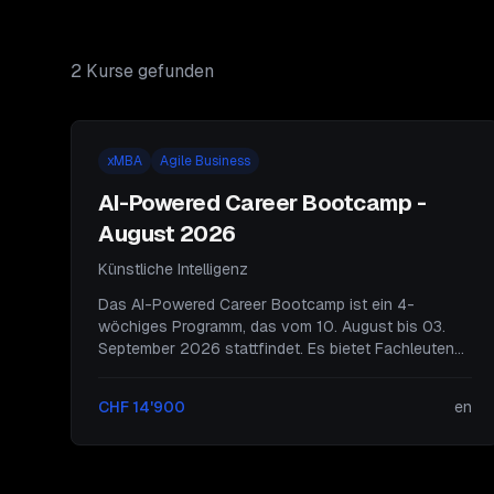
2
Kurs
e
gefunden
xMBA
Agile Business
AI-Powered Career Bootcamp -
August 2026
Künstliche Intelligenz
Das AI-Powered Career Bootcamp ist ein 4-
wöchiges Programm, das vom 10. August bis 03.
September 2026 stattfindet. Es bietet Fachleuten
die Möglichkeit, agile Geschäftspraktiken, Startup-
Fähigkeiten und angewandte Technologien zu
CHF 14'900
en
erlernen und mit einer xMBA-Qualifikation und
ATLASS AI-Simulation abzuschließen.