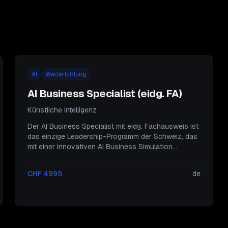
AI
Weiterbildung
AI Business Specialist (eidg. FA)
Künstliche Intelligenz
Der AI Business Specialist mit eidg. Fachausweis ist
das einzige Leadership-Programm der Schweiz, das
mit einer innovativen AI Business Simulation
arbeitet. Diese Weiterbildung kann in einer intensiven
Form über 4 Wochen oder berufsbegleitend über 12
CHF 4995
de
Wochen absolviert werden.