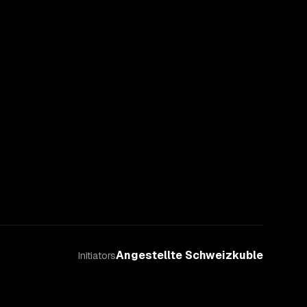
Angestellte Schweiz
kuble
Initiators