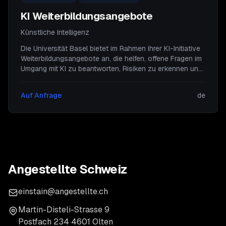
KI Weiterbildungsangebote
Künstliche Intelligenz
Die Universität Basel bietet im Rahmen ihrer KI-Initiative
Weiterbildungsangebote an, die helfen, offene Fragen im
Umgang mit KI zu beantworten, Risiken zu erkennen und
mögliche Nachteile zu minimieren. Ziel ist es, dass alle
von den Vorteilen der Künstlichen Intelligenz profitieren
Auf Anfrage
de
können.
Angestellte Schweiz
einstain@angestellte.ch
Martin-Disteli-Strasse 9
Postfach 234 4601 Olten