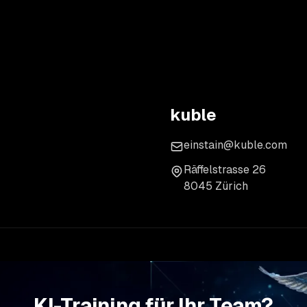
kuble
einstain@kuble.com
Räffelstrasse 26
8045 Zürich
KI-Training für Ihr Team?