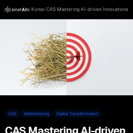
/
Kurse
/
CAS Mastering AI-driven Innovations
CAS
Weiterbildung
Digital Transformation
CAS Mastering AI-driven