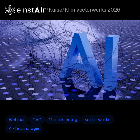
/
Kurse
/
KI in Vectorworks 2026
Webinar
CAD
Visualisierung
Vectorworks
KI-Technologie