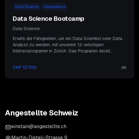
Data Science
Intensivkurs
Data Science Bootcamp
Data Science
Erwirb die Fähigkeiten, um ein Data Scientist oder Data
Analyst zu werden, mit unserem 12-wöchigen
Intensivprogramm in Zürich. Das Programm deckt
zentrale Themen wie Python, Machine Learning,
Künstliche Intelligenz und Statistik ab, um dich optimal
CHF 12'700
de
auf die Herausforderungen im Bereich Data Science
vorzubereiten.
Angestellte Schweiz
einstain@angestellte.ch
Martin-Disteli-Strasse 9